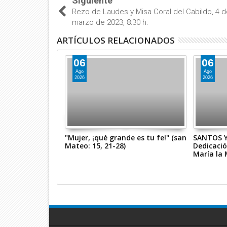
Siguiente
Rezo de Laudes y Misa Coral del Cabildo, 4 
marzo de 2023, 8:30 h.
ARTÍCULOS RELACIONADOS
06
06
Ago
Ago
2026
2026
e la Diócesis de
"Mujer, ¡qué grande es tu fe!" (san
SANTOS Y
Basílica de
Mateo: 15, 21-28)
Dedicació
María la