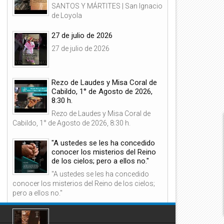
SANTOS Y MÁRTITES | San Ignacio
de Loyola
27 de julio de 2026
27 de julio de 2026
06
06
Ago
Ago
2026
2026
Rezo de Laudes y Misa Coral de
Cabildo, 1° de Agosto de 2026,
8:30 h.
Rezo de Laudes y Misa Coral de
Cabildo, 1° de Agosto de 2026, 8:30 h.
ensaje del Emmo. Sr. Cardenal
Novenario Virtual por los
"A ustedes se les ha concedido
ietro Parolin, Secretario de
Difuntos, 5 de Agosto de 202
stado del Vaticano, a los
18:00 h.
conocer los misterios del Reino
eligreses
de los cielos; pero a ellos no."
"A ustedes se les ha concedido
conocer los misterios del Reino de los cielos;
pero a ellos no."
"¿No es éste el hijo del
carpintero?"