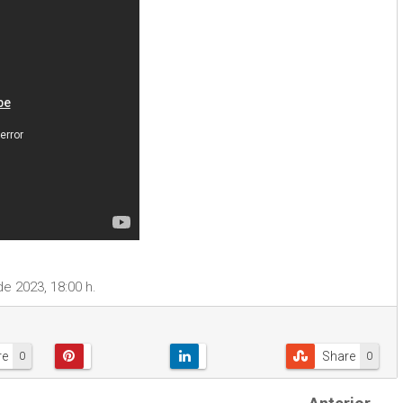
de 2023, 18:00 h.
re
Share
0
0