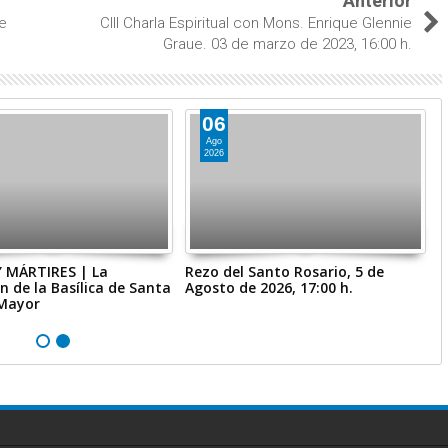
Anterior
de
CIII Charla Espiritual con Mons. Enrique Glennie
Graue. 03 de marzo de 2023, 16:00 h.
06
Ago
2026
 MÁRTIRES | La
Rezo del Santo Rosario, 5 de
M
n de la Basílica de Santa
Agosto de 2026, 17:00 h.
P
 Mayor
E
f