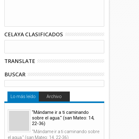
CELAYA CLASIFICADOS
TRANSLATE
08
08
Ago
Ago
BUSCAR
2026
2026
Lo más leído
Archivo
rdenaciones Diaconales, 8 de
Ordenaciones Diaconales, 8 
"Mándame ir a ti caminando
gosto de 2026, 18:00 h.
Agosto de 2026, 18:00 h.
sobre el agua." (san Mateo: 14,
22-36)
"Mándame ir a ti caminando sobre
el agua." (san Mateo: 14, 22-36)