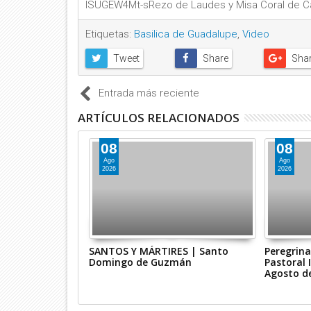
lSUGEW4Mt-sRezo de Laudes y Misa Coral de Cab
Etiquetas:
Basilica de Guadalupe
,
Video
Entrada más reciente
ARTÍCULOS RELACIONADOS
08
08
Ago
Ago
2026
2026
Femenil de la
SANTOS Y MÁRTIRES | Santo
Peregrina
, en la Basílica
Domingo de Guzmán
Pastoral I
Agosto de