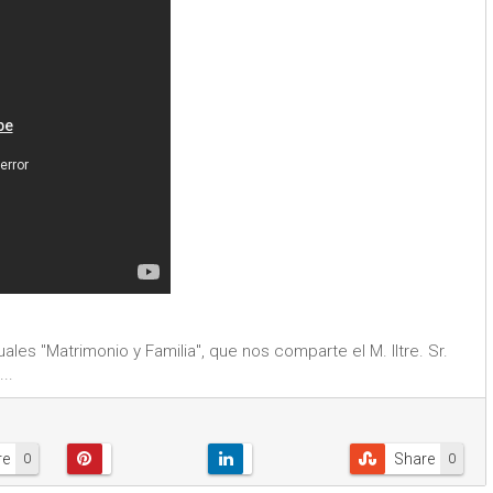
uales "Matrimonio y Familia", que nos comparte el M. Iltre. Sr.
..
re
Share
0
0