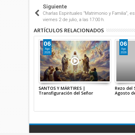
Siguiente
Charlas Espirituales "Matrimonio y Familia", es
viernes 2 de julio, a las 17:00 h.
ARTÍCULOS RELACIONADOS
06
06
Ago
Ago
2026
2026
Misa Coral de
SANTOS Y MÁRTIRES |
Rezo del 
sto de 2026, 8:30
Transfiguración del Señor
Agosto de