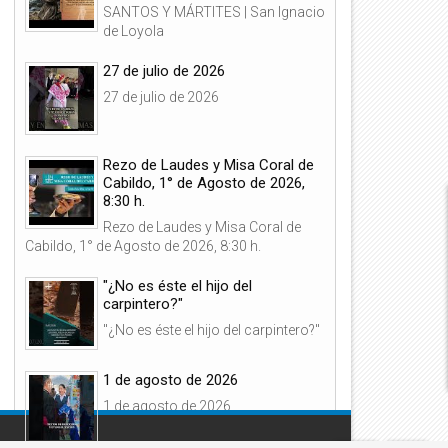
SANTOS Y MÁRTITES | San Ignacio
de Loyola
27 de julio de 2026
27 de julio de 2026
06
07
Rezo de Laudes y Misa Coral de
Ago
Ago
2026
2026
Cabildo, 1° de Agosto de 2026,
8:30 h.
Rezo de Laudes y Misa Coral de
Cabildo, 1° de Agosto de 2026, 8:30 h.
"¿No es éste el hijo del
ovenario Virtual por los
Rezo de Laudes y Misa Coral 
carpintero?"
ifuntos, 6 de Agosto de 2026,
Cabildo, 7 de Agosto de 2026,
8:00 h.
h.
"¿No es éste el hijo del carpintero?"
1 de agosto de 2026
1 de agosto de 2026