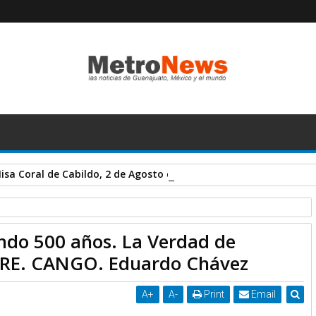
sa Coral de Cabildo, 2 de Agosto de 2026, 8:30 h.
ndo 500 años. La Verdad de
 Guadalupe", Con M.ILTRE. CANGO. Eduardo Chávez
TRE. CANGO. Eduardo Chávez
A
+
A
-
Print
Email