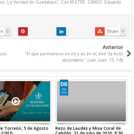
s. La Verdad de Guadalupe", Con M.ILTRE. CANGO. Eduardo
re
Share
0
0
Anterior
ruto
"El que permanece en mí y yo en él, ése da fruto
abundante." (san Juan: 15, 1-8)
06
Ago
2026
de Torreón, 5 de Agosto
Rezo de Laudes y Misa Coral de
1
2:00 h.
Cabildo, 31 de julio de 2026, 8:30