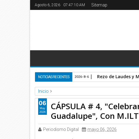
Sitemap
Agosto 6, 2026
07:47:11 AM
Rezo de Laudes y Mi
NOTICIAS RECIENTES
2026-8-6
Inicio
Basilica de Guadalupe
Video
06
CÁPSULA # 4, "Celebra
CÁPSULA # 4, "Celebrando 500 años. La Verdad de
May
Guadalupe", Con M.IL
2026
Periodismo Digital
mayo 06, 2026