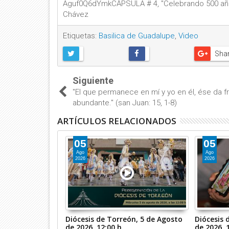
Aguf0Q6dYmkCÁPSULA # 4, "Celebrando 500 año
Chávez
Etiquetas:
Basilica de Guadalupe
,
Video
Sha
Siguiente
"El que permanece en mí y yo en él, ése da f
abundante." (san Juan: 15, 1-8)
ARTÍCULOS RELACIONADOS
05
05
Ago
Ago
2026
2026
Misa Coral de
Diócesis de Torreón, 5 de Agosto
Diócesis 
sto de 2026, 8:30
de 2026, 12:00 h.
de 2026, 1