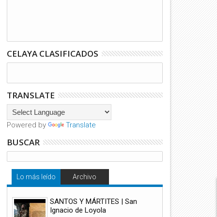
CELAYA CLASIFICADOS
TRANSLATE
Powered by
Translate
06
06
BUSCAR
Ago
Ago
2026
2026
Lo más leído
Archivo
SANTOS Y MÁRTITES | San
 de agosto de 2026
Rezo de Laudes y Misa Coral 
Ignacio de Loyola
Cabildo, 1° de Agosto de 2026